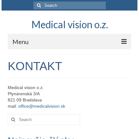
Search
for:
Medical vision o.z.
Menu
O NÁS
KONTAKT
NAŠA VÍZIA
AKTUALITY
Medical vision o.z.
Plynárenská 3/A
VEDA A VÝSKUM
821 09 Bratislava
mail:
office@medicalvision.sk
KONTAKT
Search
for: