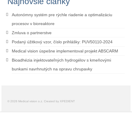
Najnovšie články
Autonómny systém pre rýchle riadenie a optimalizáciu
procesov v bioreaktore
Zmluva o partnerstve
Podaný úžitkový vzor, číslo prihlášky: PUV50110-2024
Medical vision úspešne implementoval projekt ABSCARM
Bioadhézia injektovateľných hydrogélov s kmeňovými
bunkami navrhnutých na opravu chrupavky
© 2026 Medical vision o.z. Created by XPEDIENT