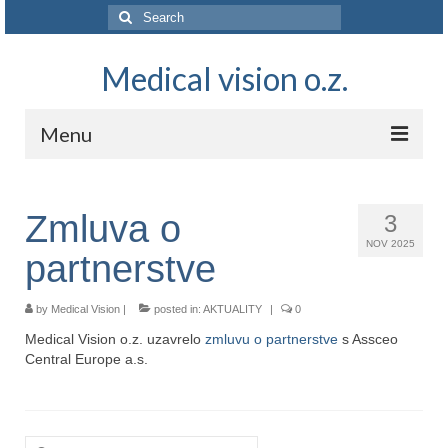
Search
for:
Medical vision o.z.
Menu
O NÁS
Zmluva o
3
NAŠA VÍZIA
NOV 2025
partnerstve
AKTUALITY
VEDA A VÝSKUM
by
Medical Vision
|
posted in:
AKTUALITY
|
0
Medical Vision o.z. uzavrelo
zmluvu o partnerstve
s Assceo
KONTAKT
Central Europe a.s.
Search