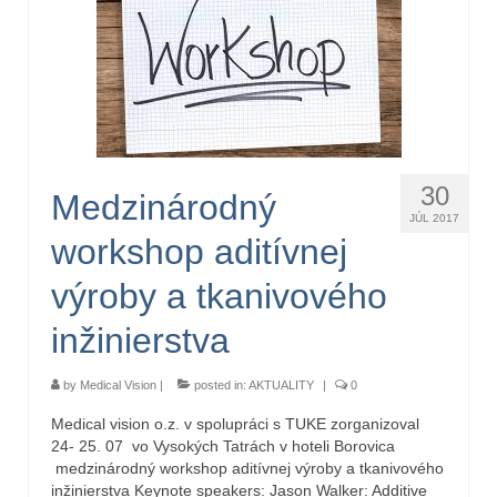
30
Medzinárodný
JÚL 2017
workshop aditívnej
výroby a tkanivového
inžinierstva
by
Medical Vision
|
posted in:
AKTUALITY
|
0
Medical vision o.z. v spolupráci s TUKE zorganizoval
24- 25. 07 vo Vysokých Tatrách v hoteli Borovica
medzinárodný workshop aditívnej výroby a tkanivového
inžinierstva Keynote speakers: Jason Walker: Additive