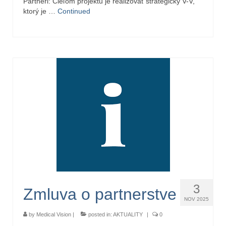
Partneri: Cieľom projektu je realizovať strategický V-V,
ktorý je …
Continued
3
Zmluva o partnerstve
NOV 2025
by
Medical Vision
|
posted in:
AKTUALITY
|
0