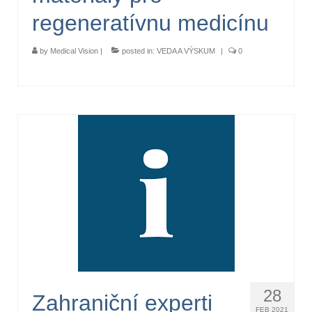
regeneratívnu medicínu
by
Medical Vision
|
posted in:
VEDA A VÝSKUM
|
0
28
Zahraniční experti
FEB 2021