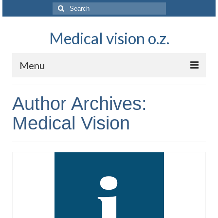
Search
for:
Medical vision o.z.
Menu
O NÁS
Author Archives:
NAŠA VÍZIA
Medical Vision
AKTUALITY
VEDA A VÝSKUM
KONTAKT