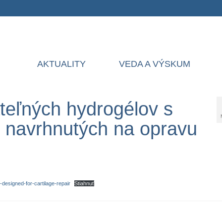
AKTUALITY
VEDA A VÝSKUM
ateľných hydrogélov s
navrhnutých na opravu
esigned-for-cartilage-repair
Stiahnuť