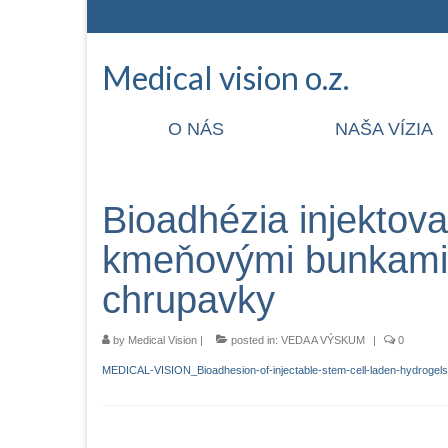
Medical vision o.z.
O NÁS
NAŠA VÍZIA
Bioadhézia injektov
kmeňovými bunkami 
chrupavky
by
Medical Vision
|
posted in:
VEDA A VÝSKUM
|
0
MEDICAL-VISION_Bioadhesion-of-injectable-stem-cell-laden-hydrogels-d