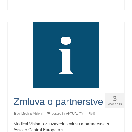
3
Zmluva o partnerstve
NOV 2025
by
Medical Vision
|
posted in:
AKTUALITY
|
0
Medical Vision o.z. uzavrelo zmluvu o partnerstve s
Assceo Central Europe a.s.