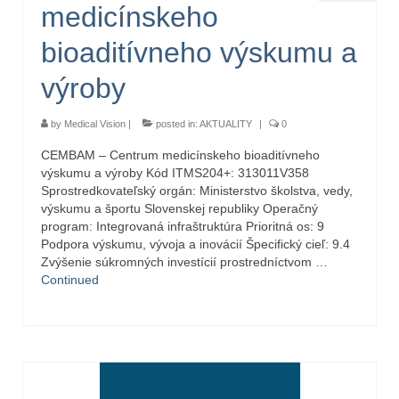
medicínskeho
bioaditívneho výskumu a
výroby
by
Medical Vision
|
posted in:
AKTUALITY
|
0
CEMBAM – Centrum medicínskeho bioaditívneho
výskumu a výroby Kód ITMS204+: 313011V358
Sprostredkovateľský orgán: Ministerstvo školstva, vedy,
výskumu a športu Slovenskej republiky Operačný
program: Integrovaná infraštruktúra Prioritná os: 9
Podpora výskumu, vývoja a inovácií Špecifický cieľ: 9.4
Zvýšenie súkromných investícií prostredníctvom …
Continued