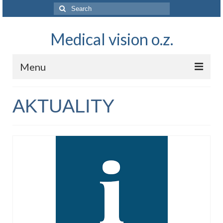
Search
for:
Medical vision o.z.
Menu
O NÁS
AKTUALITY
NAŠA VÍZIA
AKTUALITY
VEDA A VÝSKUM
KONTAKT