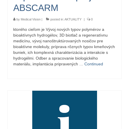
ABSCARM
by
Medical Vision
|
posted in:
AKTUALITY
|
0
ktorého cieľom je Vývoj nových typov polymérov a
bioaktívnych hydrogélov, 3D biotlač a regeneratívnu
medicínu, vývoj nanoštruktúrovaných nosičov pre
bioaktívne molekuly, príprava rôznych typov kmeňových
buniek, ich komplexná charakterizácia a interakcie s
hydrogélmi. Odber a spracovanie biologického
materiálu, implantácia pripravených …
Continued