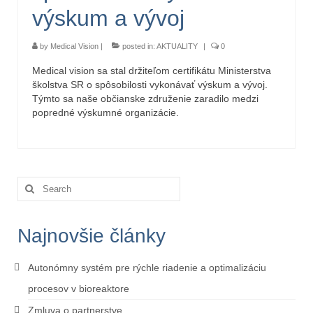
výskum a vývoj
by
Medical Vision
|
posted in:
AKTUALITY
|
0
Medical vision sa stal držiteľom certifikátu Ministerstva
školstva SR o spôsobilosti vykonávať výskum a vývoj.
Týmto sa naše občianske združenie zaradilo medzi
popredné výskumné organizácie.
Search
for:
Najnovšie články
Autonómny systém pre rýchle riadenie a optimalizáciu
procesov v bioreaktore
Zmluva o partnerstve