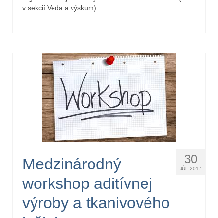
v sekcií Veda a výskum)
30
Medzinárodný
JÚL 2017
workshop aditívnej
výroby a tkanivového